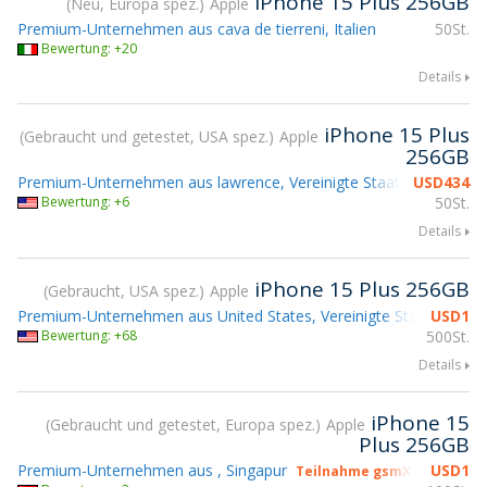
iPhone 15 Plus 256GB
Neu, Europa spez.
Apple
Premium-Unternehmen aus cava de tierreni, Italien
50St.
Bewertung: +20
Details
iPhone 15 Plus
Gebraucht und getestet, USA spez.
Apple
256GB
Premium-Unternehmen aus lawrence, Vereinigte Staaten
USD
434
Bewertung: +6
50St.
Details
iPhone 15 Plus 256GB
Gebraucht, USA spez.
Apple
Premium-Unternehmen aus United States, Vereinigte Staaten
USD
1
Tei
Bewertung: +68
500St.
Details
iPhone 15
Gebraucht und getestet, Europa spez.
Apple
Plus 256GB
Premium-Unternehmen aus , Singapur
USD
1
Teilnahme gsmX Hong Kong