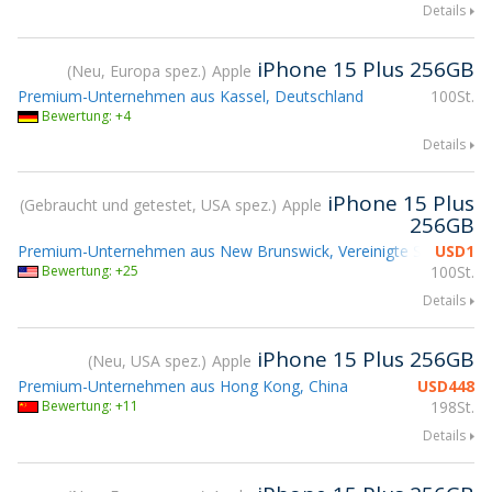
Details
iPhone 15 Plus 256GB
Neu, Europa spez.
Apple
Premium-Unternehmen aus Kassel, Deutschland
100St.
Bewertung: +4
Details
iPhone 15 Plus
Gebraucht und getestet, USA spez.
Apple
256GB
Premium-Unternehmen aus New Brunswick, Vereinigte Staaten
USD
1
T
Bewertung: +25
100St.
Details
iPhone 15 Plus 256GB
Neu, USA spez.
Apple
Premium-Unternehmen aus Hong Kong, China
USD
448
Bewertung: +11
198St.
Details