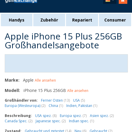
Handys
Zubehör
Repariert
Consumer
Apple iPhone 15 Plus 256GB
Großhandelsangebote
Marke:
Apple
Alle ansehen
Modell:
iPhone 15 Plus 256GB
Alle ansehen
Großhändler von:
Ferner Osten
(13)
USA
(5)
Europa (Westeuropa)
(2)
China
(1)
Indien, Pakistan
(1)
Beschreibung:
USA spez.
(8)
Europa spez.
(7)
Asien spez.
(2)
Canada Spec.
(2)
Japanese spec.
(2)
Indian spec.
(1)
Zustand:
Gebraucht und getestet
(14)
Neu
(6)
Gebraucht
(2)