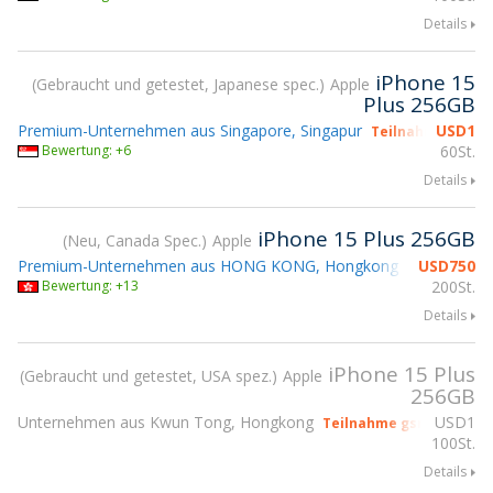
Details
iPhone 15
Gebraucht und getestet, Japanese spec.
Apple
Plus 256GB
Premium-Unternehmen aus Singapore, Singapur
USD
1
Teilnahme gsmX 
Bewertung: +6
60St.
Details
iPhone 15 Plus 256GB
Neu, Canada Spec.
Apple
Premium-Unternehmen aus HONG KONG, Hongkong
USD
750
Teilnahme 
Bewertung: +13
200St.
Details
iPhone 15 Plus
Gebraucht und getestet, USA spez.
Apple
256GB
Unternehmen aus Kwun Tong, Hongkong
USD
1
Teilnahme gsmX Hong K
100St.
Details