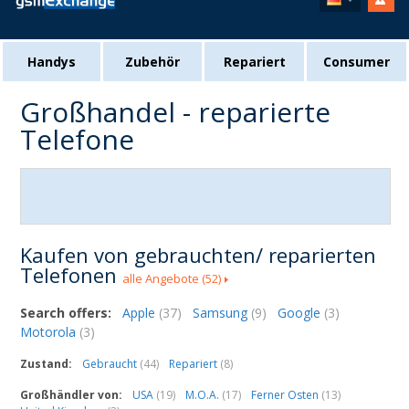
Handys
Zubehör
Repariert
Consumer
Großhandel - reparierte
Telefone
Kaufen von gebrauchten/ reparierten
Telefonen
alle Angebote
(52)
Search offers:
Apple
(37)
Samsung
(9)
Google
(3)
Motorola
(3)
Zustand:
Gebraucht
(44)
Repariert
(8)
Großhändler von:
USA
(19)
M.O.A.
(17)
Ferner Osten
(13)