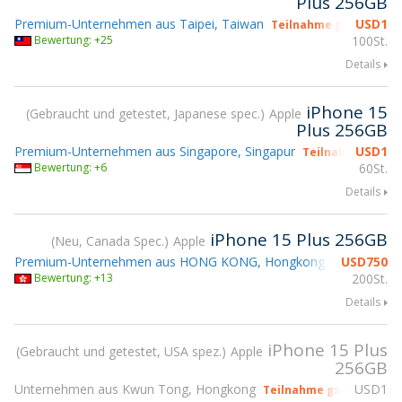
Plus 256GB
Premium-Unternehmen aus Taipei, Taiwan
USD
1
Teilnahme gsmX Hong 
Bewertung: +25
100St.
Details
iPhone 15
Gebraucht und getestet, Japanese spec.
Apple
Plus 256GB
Premium-Unternehmen aus Singapore, Singapur
USD
1
Teilnahme gsmX 
Bewertung: +6
60St.
Details
iPhone 15 Plus 256GB
Neu, Canada Spec.
Apple
Premium-Unternehmen aus HONG KONG, Hongkong
USD
750
Teilnahme 
Bewertung: +13
200St.
Details
iPhone 15 Plus
Gebraucht und getestet, USA spez.
Apple
256GB
Unternehmen aus Kwun Tong, Hongkong
USD
1
Teilnahme gsmX Hong K