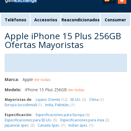
Teléfonos
Accesorios
Reacondicionados
Consumer
Apple iPhone 15 Plus 256GB
Ofertas Mayoristas
Marca:
Apple
Ver todas
Modelo:
iPhone 15 Plus 256GB
Ver todas
Mayoristas de:
Lejano Oriente
(12)
EE.UU.
(2)
China
(1)
Europa (occidental)
(1)
India, Pakistán,
(1)
Especificación:
Especificaciones para Europa
(6)
Especificaciones para EE.UU.
(5)
Especificaciones para Asia
(2)
Japanese spec.
(2)
Canada Spec.
(1)
Indian spec.
(1)