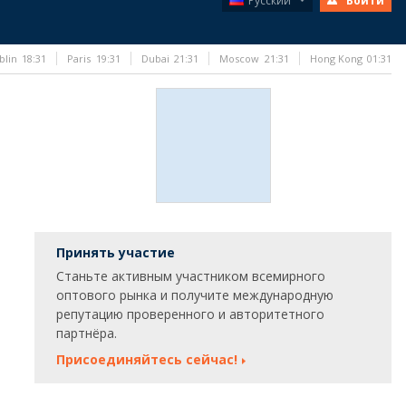
Русский
Войти
blin
18:31
Paris
19:31
Dubai
21:31
Moscow
21:31
Hong Kong
01:31
Принять участие
Станьте активным участником всемирного
оптового рынка и получите международную
репутацию проверенного и авторитетного
партнёра.
Присоединяйтесь сейчас!