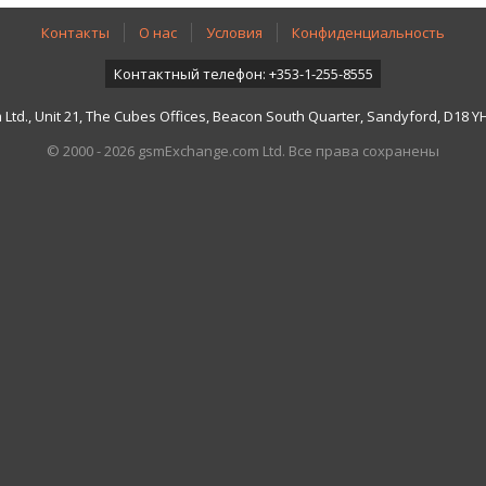
Контакты
О нас
Условия
Конфиденциальность
Контактный телефон: +353-1-255-8555
td., Unit 21, The Cubes Offices, Beacon South Quarter, Sandyford, D18 YH7
© 2000 - 2026 gsmExchange.com Ltd. Все права сохранены