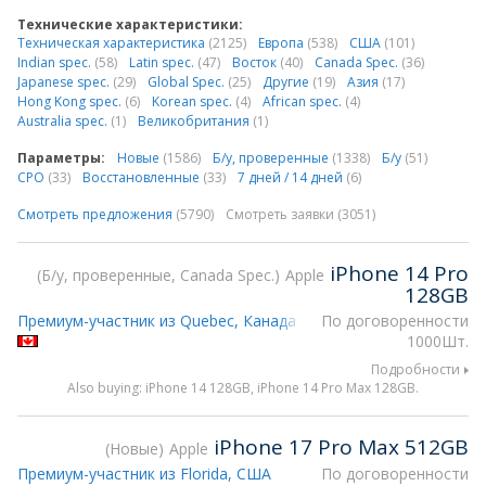
Технические характеристики:
Техническая характеристика
(2125)
Европа
(538)
США
(101)
Indian spec.
(58)
Latin spec.
(47)
Восток
(40)
Canada Spec.
(36)
Japanese spec.
(29)
Global Spec.
(25)
Другие
(19)
Азия
(17)
Hong Kong spec.
(6)
Korean spec.
(4)
African spec.
(4)
Australia spec.
(1)
Великобритания
(1)
Параметры:
Новые
(1586)
Б/у, проверенные
(1338)
Б/у
(51)
CPO
(33)
Восстановленные
(33)
7 дней / 14 дней
(6)
Смотреть предложения
(5790)
Смотреть заявки (3051)
iPhone 14 Pro
Б/у, проверенные, Canada Spec.
Apple
128GB
Премиум-участник из Quebec, Канада
По договоренности
1000Шт.
Подробности
Also buying: iPhone 14 128GB, iPhone 14 Pro Max 128GB.
iPhone 17 Pro Max 512GB
Новые
Apple
Премиум-участник из Florida, США
По договоренности