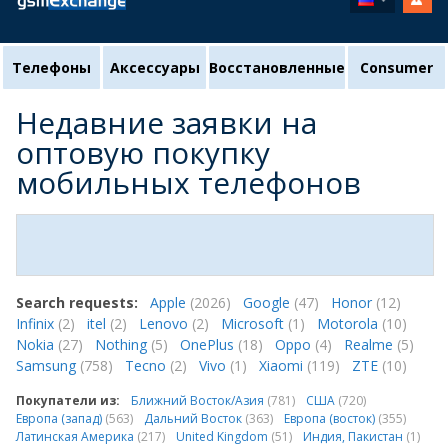
Телефоны
Аксессуары
Восстановленные
Consumer
Недавние заявки на
оптовую покупку
мобильных телефонов
Search requests:
Apple
(2026)
Google
(47)
Honor
(12)
Infinix
(2)
itel
(2)
Lenovo
(2)
Microsoft
(1)
Motorola
(10)
Nokia
(27)
Nothing
(5)
OnePlus
(18)
Oppo
(4)
Realme
(5)
Samsung
(758)
Tecno
(2)
Vivo
(1)
Xiaomi
(119)
ZTE
(10)
Покупатели из:
Ближний Восток/Азия
(781)
США
(720)
Европа (запад)
(563)
Дальний Восток
(363)
Европа (восток)
(355)
Латинская Америка
(217)
United Kingdom
(51)
Индия, Пакистан
(1)