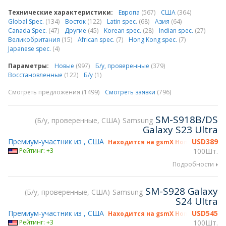
Технические характеристики:
Европа
(567)
США
(364)
Global Spec.
(134)
Восток
(122)
Latin spec.
(68)
Азия
(64)
Canada Spec.
(47)
Другие
(45)
Korean spec.
(28)
Indian spec.
(27)
Великобритания
(15)
African spec.
(7)
Hong Kong spec.
(7)
Japanese spec.
(4)
Параметры:
Новые
(997)
Б/у, проверенные
(379)
Восстановленные
(122)
Б/у
(1)
Смотреть предложения (1499)
Смотреть заявки
(796)
SM-S918B/DS
Б/у, проверенные, США
Samsung
Galaxy S23 Ultra
Премиум-участник из , США
USD
389
Находится на gsmX Hong Kong 2026
Рейтинг: +3
100Шт.
Подробности
SM-S928 Galaxy
Б/у, проверенные, США
Samsung
S24 Ultra
Премиум-участник из , США
USD
545
Находится на gsmX Hong Kong 2026
Рейтинг: +3
100Шт.