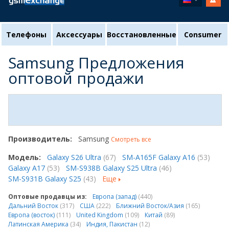
Телефоны
Аксессуары
Восстановленные
Consumer
Samsung Предложения
оптовой продажи
Производитель:
Samsung
Смотреть все
Модель:
Galaxy S26 Ultra
(67)
SM-A165F Galaxy A16
(53)
Galaxy A17
(53)
SM-S938B Galaxy S25 Ultra
(46)
SM-S931B Galaxy S25
(43)
Еще
Оптовые продавцы из:
Европа (запад)
(440)
Дальний Восток
(317)
США
(222)
Ближний Восток/Азия
(165)
Европа (восток)
(111)
United Kingdom
(109)
Китай
(89)
Латинская Америка
(34)
Индия, Пакистан
(12)