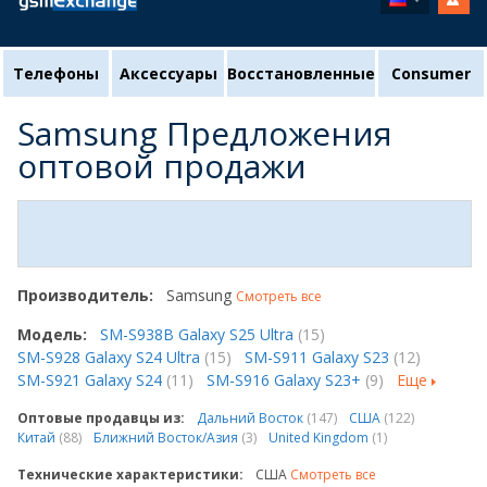
Телефоны
Аксессуары
Восстановленные
Consumer
Samsung Предложения
оптовой продажи
Производитель:
Samsung
Смотреть все
Модель:
SM-S938B Galaxy S25 Ultra
(15)
SM-S928 Galaxy S24 Ultra
(15)
SM-S911 Galaxy S23
(12)
SM-S921 Galaxy S24
(11)
SM-S916 Galaxy S23+
(9)
Еще
Оптовые продавцы из:
Дальний Восток
(147)
США
(122)
Китай
(88)
Ближний Восток/Азия
(3)
United Kingdom
(1)
Технические характеристики:
США
Смотреть все