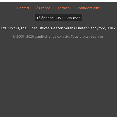
Contact
À Propos
Termes
Confidentialité
Téléphone: +353-1-255-8555
td., Unit 21, The Cubes Offices, Beacon South Quarter, Sandyford, D18 YH7
© 2000 - 2026 gsmExchange.com Ltd. Tous droits réservés.