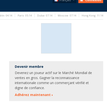
Français
Connexion
blin
04:14
Paris
05:14
Dubai
07:14
Moscow
07:14
Hong Kong
11:14
Devenir membre
Devenez un joueur actif sur le Marché Mondial de
ventes en gros. Gagner la reconnaissance
internationale comme un commerçant vérifié et
digne de confiance.
Adhérez maintenant