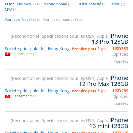
État:
Nouveau
(71)
Reconditionné
(23)
Utilisé et testé
(5)
Utilisé
(2)
CPO
(1)
Voir les offres
(1858)
Voir les demandes (102)
iPhone
Reconditionné, Spécifications pour les USA
Apple
13 Pro 128GB
Société principale de , Hong Kong
USD
353
Prendre part à gsmX Hong Kong
Classement: +1
50pièces
Détails
iPhone
Reconditionné, Spécifications pour les USA
Apple
12 Pro Max 128GB
Société principale de , Hong Kong
USD
289
Prendre part à gsmX Hong Kong
Classement: +1
50pièces
Détails
iPhone
Reconditionné, Spécifications pour les USA
Apple
13 mini 128GB
Société principale de , Hong Kong
USD
235