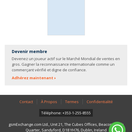
Devenir membre
Devenez un joueur actif sur le Marché Mondial de ventes en
gros. Gagner la reconnaissance internationale comme un
commerçant vérifié et digne de confiance.
Adhérez maintenant
Contact
À Propos
Termes
Confidentialité
Téléphone: +353-1-255-8555
gsmExchange.com Ltd., Unit 21, The Cubes Offices, Beacon South
Quarter, Sandyford, D18 YH76, Dublin, Ireland