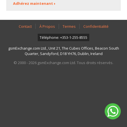
Adhérez maintenant
Contact
À Propos
Termes
Confidentialité
Téléphone: +353-1-255-8555
gsmExchange.com Ltd., Unit 21, The Cubes Offices, Beacon South
Quarter, Sandyford, D18 YH76, Dublin, Ireland
© 2000 - 2026 gsmExchange.com Ltd. Tous droits réservés.