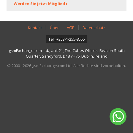
Werden Sie jetzt Mitglied
Kontakt
Über
AGB
Datenschutz
Tel.: +353-1-255-8555
gsmExchange.com Ltd., Unit 21, The Cubes Offices, Beacon South
Quarter, Sandyford, D18 YH76, Dublin, Ireland
© 2000 - 2026 gsmExchange.com Ltd. Alle Rechte sind vorbehalten.