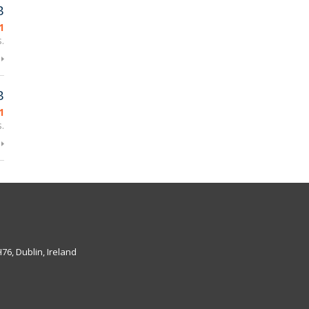
B
1
.
B
1
.
6, Dublin, Ireland