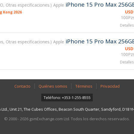
iPhone 15 Pro Max 256G
O, Otras especificaciones.
Apple
USD
g Kong 2026
100Pzs
Detalles
iPhone 15 Pro Max 256G
, Otras especificaciones.
Apple
USD
100Pzs
Detalles
Contacto
Quiénes somos
Términos
Privacidad
Teléfono: +353-1-255-8555
td., Unit 21, The Cubes Offices, Beacon South Quarter, Sandyford, D18 YH7
© 2000 - 2026 gsmExchange.com Ltd. Todos los derechos reservados.