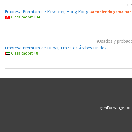
CP
Empresa Premium de Kowloon, Hong Kong
Atendiendo gsmX Hon
Clasificación: +34
Usados y probados
Empresa Premium de Dubai, Emiratos Árabes Unidos
Clasificación: +8
gsmExchange.com L