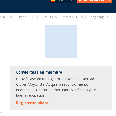
Español
Inicio de sesión
blin
10:55
Paris
11:55
Dubai
13:55
Moscow
13:55
Hong Kong
17:55
Conviértase en miembro
Conviértase en un jugador activo en el Mercado
Global Mayorista. Adquiera reconocimiento
internacional como comerciante verificado y de
buena reputación.
Regístrese ahora