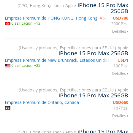
iPhone 15 Pro Max
CPO, Hong Kong spec.
Apple
256GB
Empresa Premium de HONG KONG, Hong Kong
USD
780
Atendiendo gsmX
Clasificación: +13
2000Pzs.
Detalles
Usados y probados, Especificaciones para EE.UU.
Apple
iPhone 15 Pro Max 256GB
Empresa Premium de New Brunswick, Estados Unidos
USD
1
Atendiend
Clasificación: +25
100Pzs.
Detalles
Usados y probados, Especificaciones para EE.UU.
Apple
iPhone 15 Pro Max 256GB
Empresa Premium de Ontario, Canadá
USD
660
167Pzs.
Detalles
iPhone 15 Pro Max
CPO, Hong Kong spec.
Apple