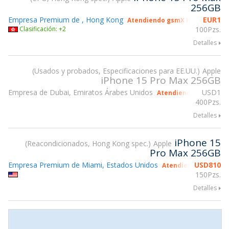
256GB
Empresa Premium de , Hong Kong
EUR
1
Atendiendo gsmX Hong Kong 2
Clasificación: +2
100Pzs.
Detalles
Usados y probados, Especificaciones para EE.UU.
Apple
iPhone 15 Pro Max 256GB
Empresa de Dubai, Emiratos Árabes Unidos
USD
1
Atendiendo gsmX Hon
400Pzs.
Detalles
iPhone 15
Reacondicionados, Hong Kong spec.
Apple
Pro Max 256GB
Empresa Premium de Miami, Estados Unidos
USD
810
Atendiendo gsmX Ho
150Pzs.
Detalles