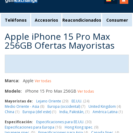
Teléfonos
Accesorios
Reacondicionados
Consumer
Apple iPhone 15 Pro Max
256GB Ofertas Mayoristas
Marca:
Apple
Ver todas
Modelo:
iPhone 15 Pro Max 256GB
Ver todas
Mayoristas de:
Lejano Oriente
(29)
EE.UU.
(24)
Medio Oriente - Asia
(8)
Europa (occidental)
(7)
United Kingdom
(4)
China
(1)
Europa (del este)
(1)
India, Pakistán,
(1)
América Latina
(1)
Especificación:
Especificaciones para EE.UU.
(30)
Especificaciones para Europa
(16)
Hong Kong spec.
(9)
Japanese spec.
(5)
Especificaciones para Asia
(4)
Canada Spec.
(4)