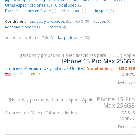
Otras especificaciones.
(3)
Global Spec.
(2)
Especificaciones en árabe
(1)
Indian spec.
(1)
Latin spec.
(1)
Condición:
Usados y probados
(52)
CPO
(9)
Nuevos
(6)
Reacondicionados
(5)
Usados
(4)
Ve todas las ofertas (76)
Ver las peticiones
(50)
Usados y probados, Especificaciones para EE.UU.
Apple
iPhone 15 Pro Max 256GB
Empresa Premium de , Estados Unidos
USD
499
Atendiendo gsmX Hong Ko
Clasificación: +3
100Pzs.
Detalles
iPhone 15 Pro
Usados y probados, Canada Spec.
Apple
Max 256GB
Empresa de Miami, Estados Unidos
USD
545
100Pzs.
Detalles