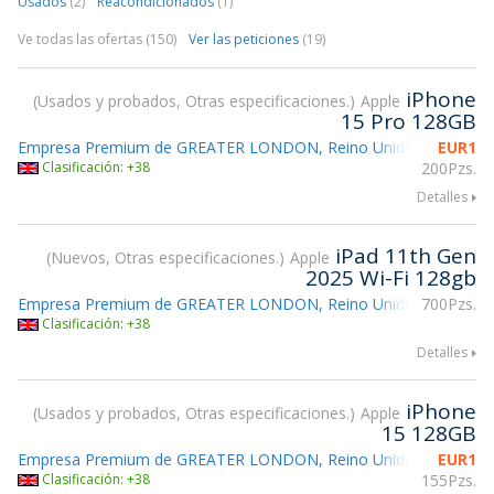
Usados
(2)
Reacondicionados
(1)
Ve todas las ofertas (150)
Ver las peticiones
(19)
iPhone
Usados y probados, Otras especificaciones.
Apple
15 Pro 128GB
Empresa Premium de GREATER LONDON, Reino Unido
EUR
1
Atendien
Clasificación: +38
200Pzs.
Detalles
iPad 11th Gen
Nuevos, Otras especificaciones.
Apple
2025 Wi-Fi 128gb
Empresa Premium de GREATER LONDON, Reino Unido
700Pzs.
Atendien
Clasificación: +38
Detalles
iPhone
Usados y probados, Otras especificaciones.
Apple
15 128GB
Empresa Premium de GREATER LONDON, Reino Unido
EUR
1
Atendien
Clasificación: +38
155Pzs.