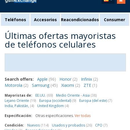
Teléfonos
Accesorios
Reacondicionados
Consumer
Últimas ofertas mayoristas
de teléfonos celulares
Search offers:
Apple
(96)
Honor
(2)
Infinix
(2)
Motorola
(2)
Samsung
(45)
Xiaomi
(2)
ZTE
(1)
Mayoristas de:
EE.UU.
(69)
Medio Oriente - Asia
(38)
Lejano Oriente
(19)
Europa (occidental)
(9)
Europa (del este)
(7)
India, Pakistán,
(4)
United Kingdom
(4)
Especificación:
Otras especificaciones.
Ver todas
Condición:
Nuevos
(114)
Usados y probados
(26)
CPO
(7)