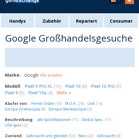
Handys
Zubehör
Repariert
Consumer
Google Großhandelsgesuche
Marke:
Google
Alle ansehen
Modell:
Pixel 9 Pro XL
(11)
Pixel 10
(6)
Pixel 10 Pro
(5)
Pixel 9
(5)
Pixel 10a
(4)
Mehr
Käufer von:
Ferner Osten
(33)
M.O.A.
(26)
USA
(14)
Europa (Osteuropa)
(8)
Europa (Westeuropa)
(3)
Beschreibung:
alle Spezifikationen
(71)
Global Spec.
(11)
USA spez.
(2)
Zustand:
Gebraucht und getestet
(53)
Neu
(22)
Gebraucht
(8)