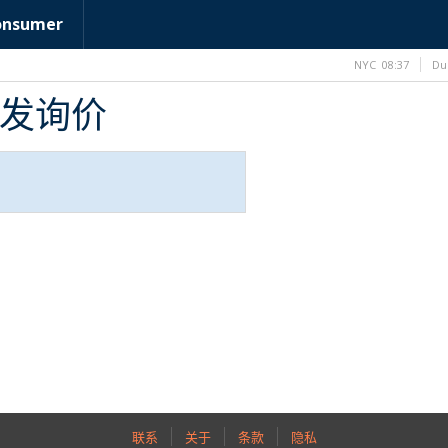
onsumer
NYC
08:37
Du
B批发询价
联系
关于
条款
隐私