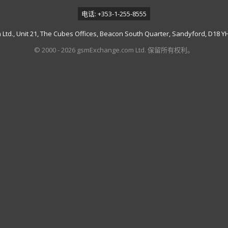
电话: +353-1-255-8555
td., Unit 21, The Cubes Offices, Beacon South Quarter, Sandyford, D18 YH7
© 2000 - 2026 gsmExchange.com Ltd. 保留所有权利。