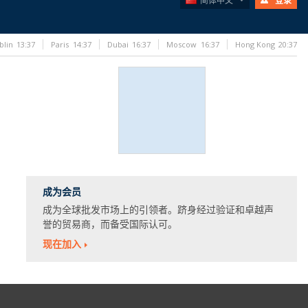
简体中文
登录
blin
13:37
Paris
14:37
Dubai
16:37
Moscow
16:37
Hong Kong
20:37
成为会员
成为全球批发市场上的引领者。跻身经过验证和卓越声
誉的贸易商，而备受国际认可。
现在加入