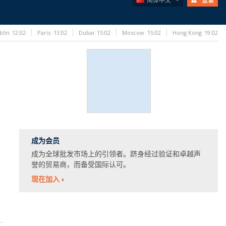
简体中文
登录
blin
12:02
Paris
13:02
Dubai
15:02
Moscow
15:02
Hong Kong
19:02
成为会员
成为全球批发市场上的引领者。跻身经过验证和卓越声
誉的贸易商，而备受国际认可。
现在加入