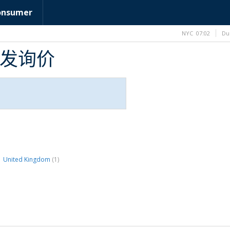
onsumer
NYC
07:02
Du
B批发询价
United Kingdom
(1)