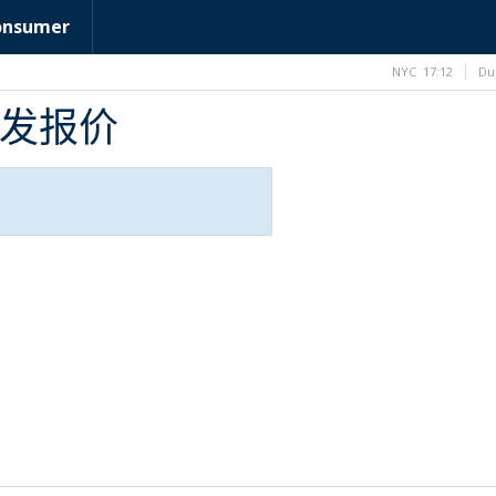
onsumer
NYC
17:12
Du
B批发报价