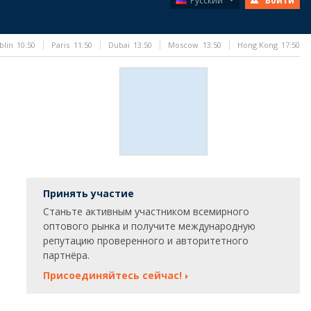
Русский
Войти
blin
10:50
Paris
11:50
Dubai
13:50
Moscow
13:50
Hong Kong
17:50
Принять участие
Станьте активным участником всемирного
оптового рынка и получите международную
репутацию проверенного и авторитетного
партнёра.
Присоединяйтесь сейчас!