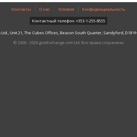
Контакты
О нас
Условия
Конфиденциальность
Контактный телефон: +353-1-255-8555
td., Unit 21, The Cubes Offices, Beacon South Quarter, Sandyford, D18 YH7
© 2000 - 2026 gsmExchange.com Ltd. Все права сохранены