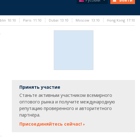
Русский
Войти
blin
10:10
Paris
11:10
Dubai
13:10
Moscow
13:10
Hong Kong
17:10
у
Принять участие
Станьте активным участником всемирного
оптового рынка и получите международную
репутацию проверенного и авторитетного
партнёра.
Присоединяйтесь сейчас!