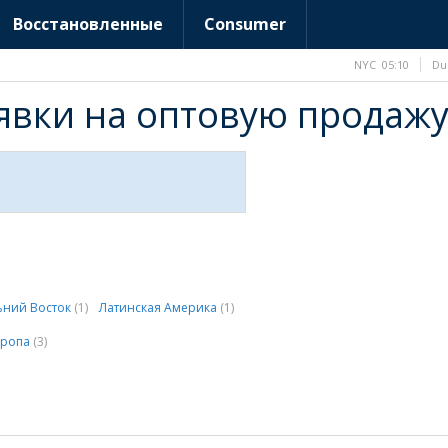
Восстановленные
Consumer
NYC
05:10
Du
аявки на оптовую продаж
ьний Восток
(1)
Латинская Америка
(1)
вропа
(3)