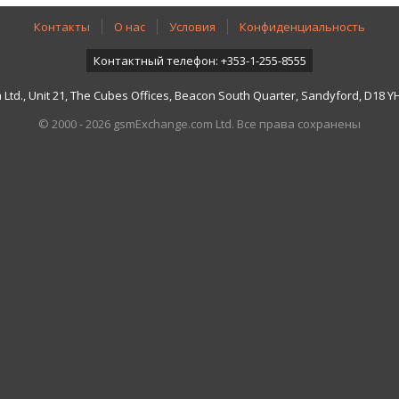
Контакты
О нас
Условия
Конфиденциальность
Контактный телефон: +353-1-255-8555
td., Unit 21, The Cubes Offices, Beacon South Quarter, Sandyford, D18 YH7
© 2000 - 2026 gsmExchange.com Ltd. Все права сохранены