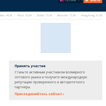
Русский
Войти
blin
14:24
Paris
15:24
Dubai
17:24
Moscow
17:24
Hong Kong
21:24
Принять участие
Станьте активным участником всемирного
оптового рынка и получите международную
репутацию проверенного и авторитетного
партнёра.
Присоединяйтесь сейчас!