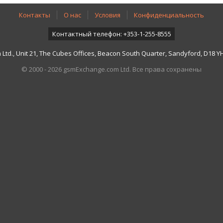
Контакты
О нас
Условия
Конфиденциальность
Контактный телефон: +353-1-255-8555
td., Unit 21, The Cubes Offices, Beacon South Quarter, Sandyford, D18 YH7
© 2000 - 2026 gsmExchange.com Ltd. Все права сохранены