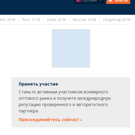
Русский
Войти
blin
20:59
Paris
21:59
Dubai
23:59
Moscow
23:59
Hong Kong
03:59
Принять участие
Станьте активным участником всемирного
оптового рынка и получите международную
репутацию проверенного и авторитетного
партнёра.
Присоединяйтесь сейчас!