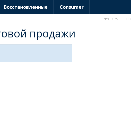
Восстановленные
Consumer
NYC
15:59
Du
птовой продажи