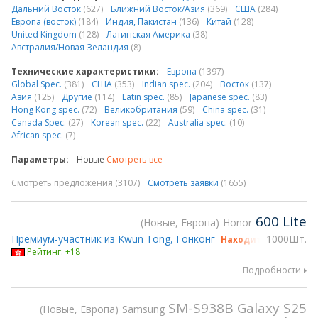
Дальний Восток
(627)
Ближний Восток/Азия
(369)
США
(284)
Европа (восток)
(184)
Индия, Пакистан
(136)
Китай
(128)
United Kingdom
(128)
Латинская Америка
(38)
Австралия/Новая Зеландия
(8)
Технические характеристики:
Европа
(1397)
Global Spec.
(381)
США
(353)
Indian spec.
(204)
Восток
(137)
Азия
(125)
Другие
(114)
Latin spec.
(85)
Japanese spec.
(83)
Hong Kong spec.
(72)
Великобритания
(59)
China spec.
(31)
Canada Spec.
(27)
Korean spec.
(22)
Australia spec.
(10)
African spec.
(7)
Параметры:
Новые
Смотреть все
Смотреть предложения (3107)
Смотреть заявки
(1655)
600 Lite
Новые, Европа
Honor
Премиум-участник из Kwun Tong, Гонконг
1000Шт.
Находится на gsmX 
Рейтинг: +18
Подробности
SM-S938B Galaxy S25
Новые, Европа
Samsung