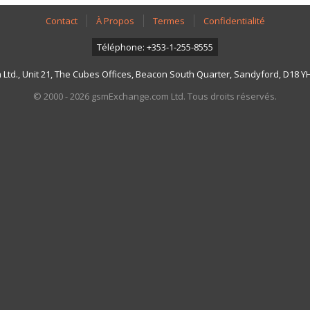
Contact
À Propos
Termes
Confidentialité
Téléphone: +353-1-255-8555
td., Unit 21, The Cubes Offices, Beacon South Quarter, Sandyford, D18 YH7
© 2000 - 2026 gsmExchange.com Ltd. Tous droits réservés.