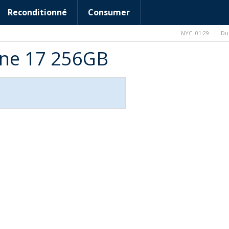
Reconditionné
Consumer
NYC
01:29
Du
one 17 256GB