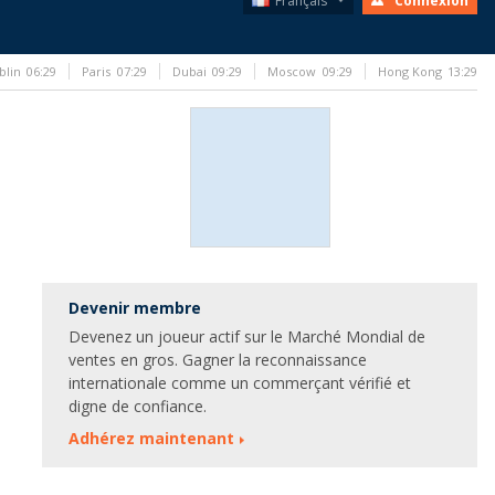
Français
Connexion
blin
06:29
Paris
07:29
Dubai
09:29
Moscow
09:29
Hong Kong
13:29
Devenir membre
Devenez un joueur actif sur le Marché Mondial de
ventes en gros. Gagner la reconnaissance
internationale comme un commerçant vérifié et
digne de confiance.
Adhérez maintenant