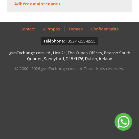
Adhérez maintenant
Contact
À Propos
Termes
Confidentialité
Téléphone: +353-1-255-8555
gsmExchange.com Ltd., Unit 21, The Cubes Offices, Beacon South
Quarter, Sandyford, D18 YH76, Dublin, Ireland
© 2000 - 2026 gsmExchange.com Ltd. Tous droits réservés.