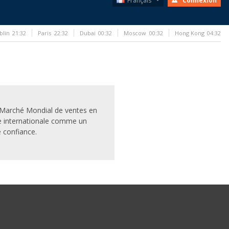
Français
Connexion
blin
21:32
Paris
22:32
Dubai
00:32
Moscow
00:32
Hong Kong
04:32
e Marché Mondial de ventes en
e internationale comme un
 confiance.