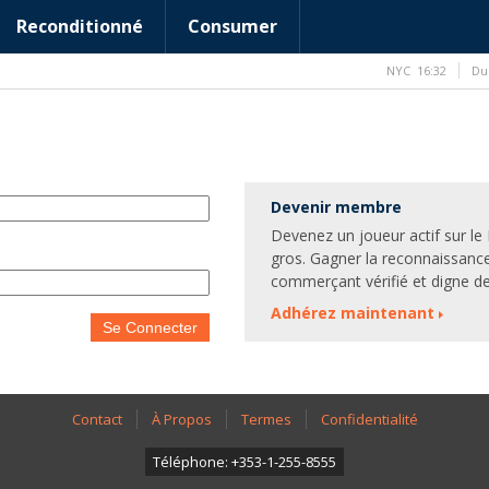
Reconditionné
Consumer
NYC
16:32
Du
Devenir membre
Devenez un joueur actif sur l
gros. Gagner la reconnaissanc
commerçant vérifié et digne de
Adhérez maintenant
Se Connecter
Contact
À Propos
Termes
Confidentialité
Téléphone: +353-1-255-8555