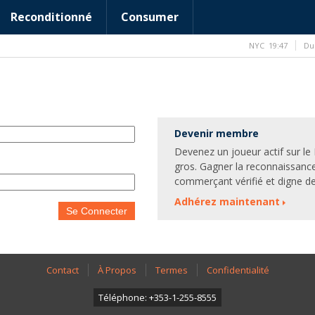
Reconditionné
Consumer
NYC
19:47
Du
Devenir membre
Devenez un joueur actif sur l
gros. Gagner la reconnaissanc
commerçant vérifié et digne de
Adhérez maintenant
Se Connecter
Contact
À Propos
Termes
Confidentialité
Téléphone: +353-1-255-8555