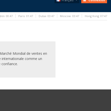
Français
Connexion
blin
00:47
Paris
01:47
Dubai
03:47
Moscow
03:47
Hong Kong
07:47
e Marché Mondial de ventes en
e internationale comme un
 confiance.