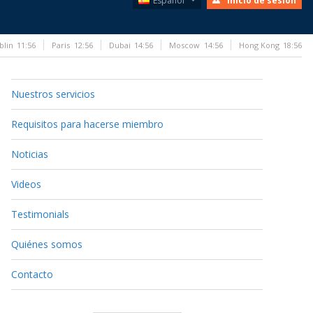
Español
Inicio de sesión
blin
11:56
Paris
12:56
Dubai
14:56
Moscow
14:56
Hong Kong
18:56
Nuestros servicios
Requisitos para hacerse miembro
Noticias
Videos
Testimonials
Quiénes somos
Contacto