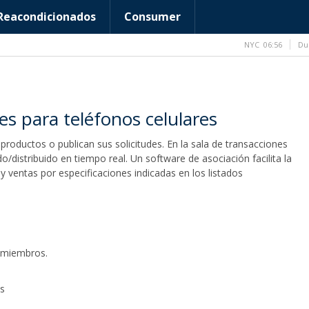
Reacondicionados
Consumer
NYC
06:56
Du
es para teléfonos celulares
oductos o publican sus solicitudes. En la sala de transacciones
do/distribuido en tiempo real. Un software de asociación facilita la
 ventas por especificaciones indicadas en los listados
s miembros.
os