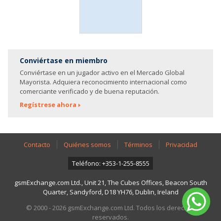
Conviértase en miembro
Conviértase en un jugador activo en el Mercado Global
Mayorista. Adquiera reconocimiento internacional como
comerciante verificado y de buena reputación.
Regístrese ahora
Contacto
Quiénes somos
Términos
Privacidad
Teléfono: +353-1-255-8555
gsmExchange.com Ltd., Unit 21, The Cubes Offices, Beacon South
Quarter, Sandyford, D18 YH76, Dublin, Ireland
© 2000 - 2026 gsmExchange.com Ltd. Todos los derechos
reservados.