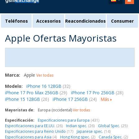
Teléfonos
Accesorios
Reacondicionados
Consumer
Apple Ofertas Mayoristas
Marca:
Apple
Ver todas
Modelo:
iPhone 16 128GB
(32)
iPhone 17 Pro Max 256GB
(29)
iPhone 17 Pro 256GB
(28)
iPhone 15 128GB
(26)
iPhone 17 256GB
(24)
Más
Mayoristas de:
Europa (occidental)
Ver todas
Especificación:
Especificaciones para Europa
(431)
Especificaciones para EE.UU.
(26)
Indian spec.
(26)
Global Spec.
(25)
Especificaciones para Reino Unido
(17)
Japanese spec.
(14)
Especificaciones para Asia
(4)
Hong Kong spec.
(2)
Canada Spec.
(2)