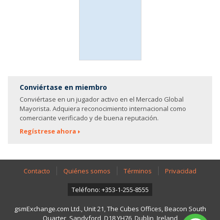
Conviértase en miembro
Conviértase en un jugador activo en el Mercado Global
Mayorista. Adquiera reconocimiento internacional como
comerciante verificado y de buena reputación.
Regístrese ahora
Contacto
Quiénes somos
Términos
Privacidad
Teléfono: +353-1-255-8555
gsmExchange.com Ltd., Unit 21, The Cubes Offices, Beacon South
Quarter, Sandyford, D18 YH76, Dublin, Ireland