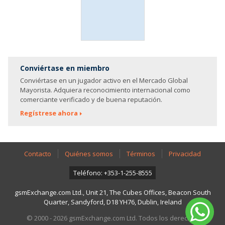
Conviértase en miembro
Conviértase en un jugador activo en el Mercado Global
Mayorista. Adquiera reconocimiento internacional como
comerciante verificado y de buena reputación.
Regístrese ahora
Contacto
Quiénes somos
Términos
Privacidad
Teléfono: +353-1-255-8555
gsmExchange.com Ltd., Unit 21, The Cubes Offices, Beacon South
Quarter, Sandyford, D18 YH76, Dublin, Ireland
© 2000 - 2026 gsmExchange.com Ltd. Todos los derechos