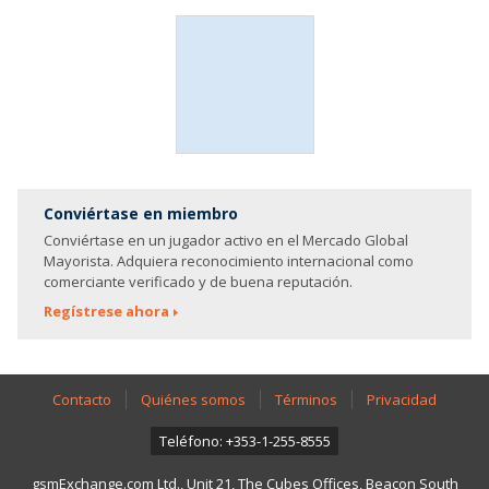
Conviértase en miembro
Conviértase en un jugador activo en el Mercado Global
Mayorista. Adquiera reconocimiento internacional como
comerciante verificado y de buena reputación.
Regístrese ahora
Contacto
Quiénes somos
Términos
Privacidad
Teléfono: +353-1-255-8555
gsmExchange.com Ltd., Unit 21, The Cubes Offices, Beacon South