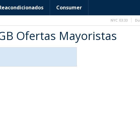
Reacondicionados
Consumer
NYC
03:33
Du
GB Ofertas Mayoristas