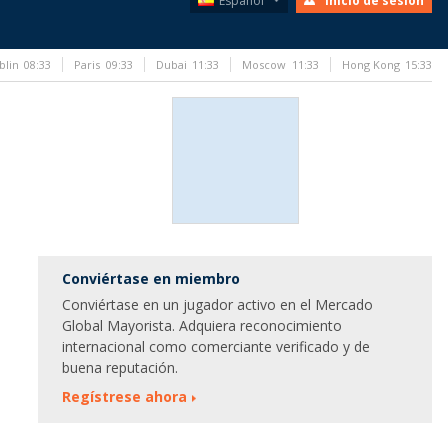
Español
Inicio de sesión
blin
08:33
Paris
09:33
Dubai
11:33
Moscow
11:33
Hong Kong
15:33
Conviértase en miembro
Conviértase en un jugador activo en el Mercado
Global Mayorista. Adquiera reconocimiento
internacional como comerciante verificado y de
buena reputación.
Regístrese ahora