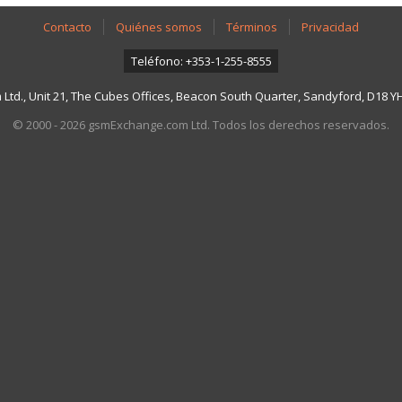
Contacto
Quiénes somos
Términos
Privacidad
Teléfono: +353-1-255-8555
td., Unit 21, The Cubes Offices, Beacon South Quarter, Sandyford, D18 YH7
© 2000 - 2026 gsmExchange.com Ltd. Todos los derechos reservados.