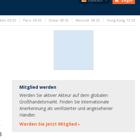
Deutsch
Login
blin
05:55
Paris
06:55
Dubai
08:55
Moscow
08:55
Hong Kong
12:55
Mitglied werden
Werden Sie aktiver Akteur auf dem globalen
Großhandelsmarkt. Finden Sie internationale
Anerkennung als verifizierter und angesehener
Händler.
Werden Sie jetzt Mitglied
B