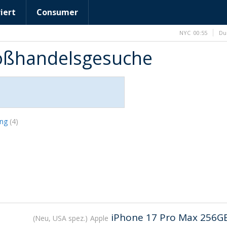
iert
Consumer
NYC
00:55
Du
roßhandelsgesuche
ung
(4)
iPhone 17 Pro Max 256G
Neu, USA spez.
Apple