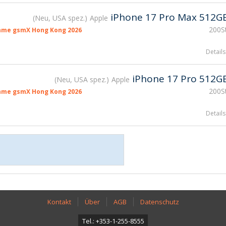
iPhone 17 Pro Max 512G
Neu, USA spez.
Apple
200St
hme gsmX Hong Kong 2026
Details
iPhone 17 Pro 512G
Neu, USA spez.
Apple
200St
hme gsmX Hong Kong 2026
Details
Kontakt
Über
AGB
Datenschutz
Tel.: +353-1-255-8555