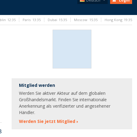
Deutsch
Login
blin
12:35
Paris
13:35
Dubai
15:35
Moscow
15:35
Hong Kong
19:35
Mitglied werden
Werden Sie aktiver Akteur auf dem globalen
Großhandelsmarkt. Finden Sie internationale
Anerkennung als verifizierter und angesehener
Händler.
Werden Sie jetzt Mitglied
B