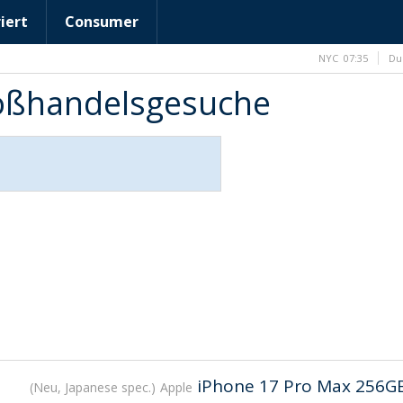
iert
Consumer
NYC
07:35
Du
roßhandelsgesuche
iPhone 17 Pro Max 256G
Neu, Japanese spec.
Apple