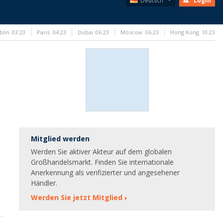
Deutsch
Login
blin
03:23
Paris
04:23
Dubai
06:23
Moscow
06:23
Hong Kong
10:23
Mitglied werden
Werden Sie aktiver Akteur auf dem globalen
Großhandelsmarkt. Finden Sie internationale
Anerkennung als verifizierter und angesehener
Händler.
Werden Sie jetzt Mitglied