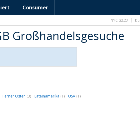
iert
Consumer
NYC
22:23
Du
2GB Großhandelsgesuche
Ferner Osten
(3)
Lateinamerika
(1)
USA
(1)