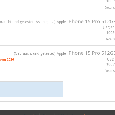
100St
Details
iPhone 15 Pro 512G
raucht und getestet, Asien spez.
Apple
USD
60
100St
Details
iPhone 15 Pro 512G
Gebraucht und getestet
Apple
USD
ong 2026
100St
Details