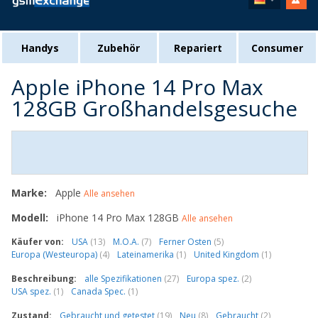
Handys
Zubehör
Repariert
Consumer
Apple iPhone 14 Pro Max
128GB Großhandelsgesuche
Marke:
Apple
Alle ansehen
Modell:
iPhone 14 Pro Max 128GB
Alle ansehen
Käufer von:
USA
(13)
M.O.A.
(7)
Ferner Osten
(5)
Europa (Westeuropa)
(4)
Lateinamerika
(1)
United Kingdom
(1)
Beschreibung:
alle Spezifikationen
(27)
Europa spez.
(2)
USA spez.
(1)
Canada Spec.
(1)
Zustand:
Gebraucht und getestet
(19)
Neu
(8)
Gebraucht
(2)