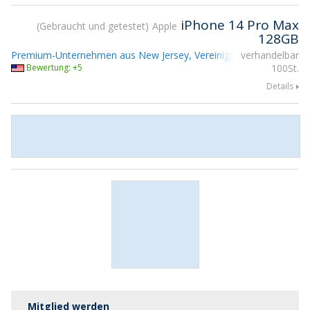
iPhone 14 Pro Max
Gebraucht und getestet
Apple
128GB
Premium-Unternehmen aus New Jersey, Vereinigte Staaten
verhandelbar
Teiln
Bewertung: +5
100St.
Details
Mitglied werden