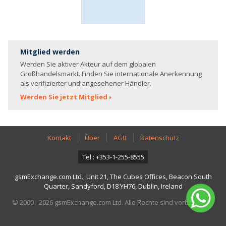
Mitglied werden
Werden Sie aktiver Akteur auf dem globalen
Großhandelsmarkt. Finden Sie internationale Anerkennung
als verifizierter und angesehener Händler.
Werden Sie jetzt Mitglied
Kontakt
Über
AGB
Datenschutz
Tel.: +353-1-255-8555
gsmExchange.com Ltd., Unit 21, The Cubes Offices, Beacon South
Quarter, Sandyford, D18 YH76, Dublin, Ireland
© 2000 - 2026 gsmExchange.com Ltd. Alle Rechte sind vorbehalten.