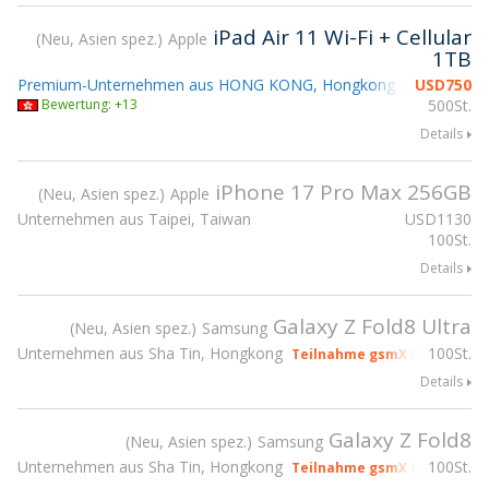
iPad Air 11 Wi-Fi + Cellular
Neu, Asien spez.
Apple
1TB
Premium-Unternehmen aus HONG KONG, Hongkong
USD
750
Teilnahme 
Bewertung: +13
500St.
Details
iPhone 17 Pro Max 256GB
Neu, Asien spez.
Apple
Unternehmen aus Taipei, Taiwan
USD
1130
100St.
Details
Galaxy Z Fold8 Ultra
Neu, Asien spez.
Samsung
Unternehmen aus Sha Tin, Hongkong
100St.
Teilnahme gsmX Hong Kong 
Details
Galaxy Z Fold8
Neu, Asien spez.
Samsung
Unternehmen aus Sha Tin, Hongkong
100St.
Teilnahme gsmX Hong Kong 