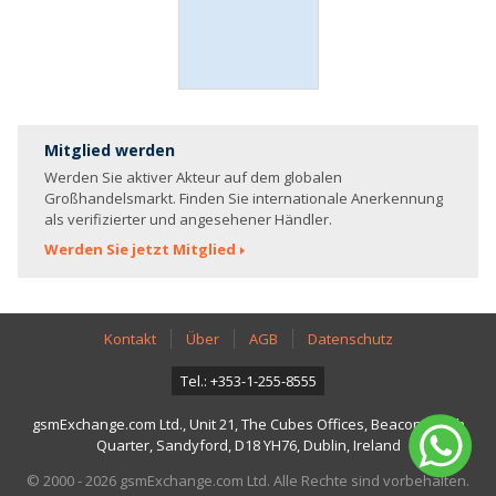
Mitglied werden
Werden Sie aktiver Akteur auf dem globalen
Großhandelsmarkt. Finden Sie internationale Anerkennung
als verifizierter und angesehener Händler.
Werden Sie jetzt Mitglied
Kontakt
Über
AGB
Datenschutz
Tel.: +353-1-255-8555
gsmExchange.com Ltd., Unit 21, The Cubes Offices, Beacon South
Quarter, Sandyford, D18 YH76, Dublin, Ireland
© 2000 - 2026 gsmExchange.com Ltd. Alle Rechte sind vorbehalten.