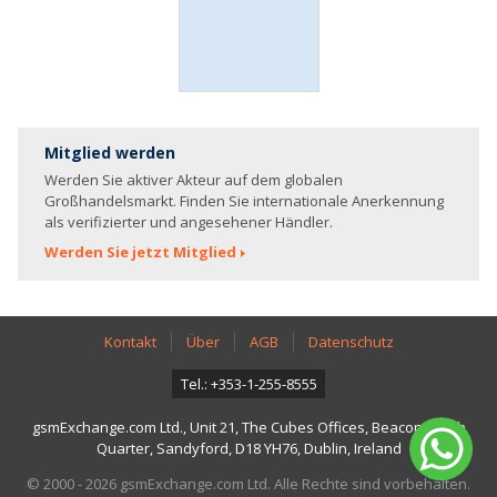
Mitglied werden
Werden Sie aktiver Akteur auf dem globalen
Großhandelsmarkt. Finden Sie internationale Anerkennung
als verifizierter und angesehener Händler.
Werden Sie jetzt Mitglied
Kontakt
Über
AGB
Datenschutz
Tel.: +353-1-255-8555
gsmExchange.com Ltd., Unit 21, The Cubes Offices, Beacon South
Quarter, Sandyford, D18 YH76, Dublin, Ireland
© 2000 - 2026 gsmExchange.com Ltd. Alle Rechte sind vorbehalten.