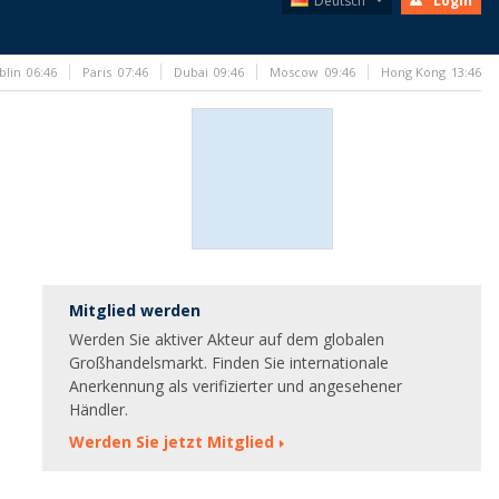
Deutsch
Login
blin
06:46
Paris
07:46
Dubai
09:46
Moscow
09:46
Hong Kong
13:46
Mitglied werden
Werden Sie aktiver Akteur auf dem globalen
Großhandelsmarkt. Finden Sie internationale
Anerkennung als verifizierter und angesehener
Händler.
Werden Sie jetzt Mitglied