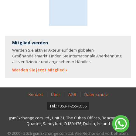
Mitglied werden
Werden Sie aktiver Akteur auf dem globalen
Großhandelsmarkt. Finden Sie internationale Anerkennung
als verifizierter und angesehener Händler.
Werden Sie jetzt Mitglied
Kontakt
Über
AGB
Datenschutz
Tel.: +353-1-255-8555
gsmExchange.com Ltd., Unit 21, The Cubes Offices, Beacon South
Quarter, Sandyford, D18 YH76, Dublin, Ireland
© 2000 - 2026 gsmExchange.com Ltd. Alle Rechte sind vorbehalten.