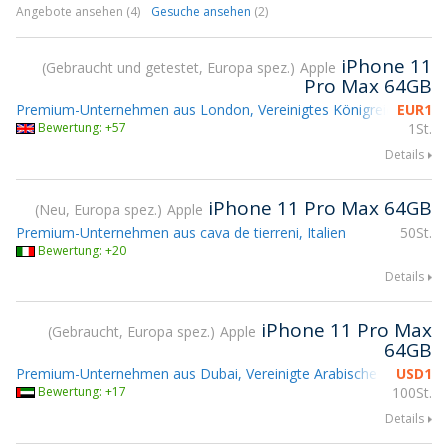
Angebote ansehen (4)
Gesuche ansehen
(2)
iPhone 11
Gebraucht und getestet, Europa spez.
Apple
Pro Max 64GB
Premium-Unternehmen aus London, Vereinigtes Königreich
EUR
1
Teiln
Bewertung: +57
1St.
Details
iPhone 11 Pro Max 64GB
Neu, Europa spez.
Apple
Premium-Unternehmen aus cava de tierreni, Italien
50St.
Bewertung: +20
Details
iPhone 11 Pro Max
Gebraucht, Europa spez.
Apple
64GB
Premium-Unternehmen aus Dubai, Vereinigte Arabische Emirate
USD
1
Bewertung: +17
100St.
Details