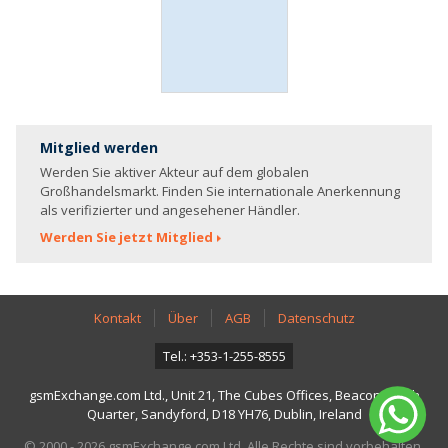
Mitglied werden
Werden Sie aktiver Akteur auf dem globalen
Großhandelsmarkt. Finden Sie internationale Anerkennung
als verifizierter und angesehener Händler.
Werden Sie jetzt Mitglied
Kontakt
Über
AGB
Datenschutz
Tel.: +353-1-255-8555
gsmExchange.com Ltd., Unit 21, The Cubes Offices, Beacon South
Quarter, Sandyford, D18 YH76, Dublin, Ireland
© 2000 - 2026 gsmExchange.com Ltd. Alle Rechte sind vorbehalten.