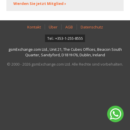
Werden Sie jetzt Mitglied
Kontakt
Über
AGB
Datenschutz
Tel.: +353-1-255-8555
gsmExchange.com Ltd., Unit 21, The Cubes Offices, Beacon South
Quarter, Sandyford, D18 YH76, Dublin, Ireland
© 2000 - 2026 gsmExchange.com Ltd. Alle Rechte sind vorbehalten.