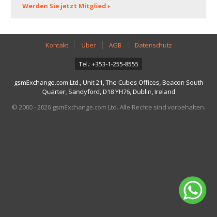
Werden Sie jetzt Mitglied
Kontakt
Über
AGB
Datenschutz
Tel.: +353-1-255-8555
gsmExchange.com Ltd., Unit 21, The Cubes Offices, Beacon South
Quarter, Sandyford, D18 YH76, Dublin, Ireland
© 2000 - 2026 gsmExchange.com Ltd. Alle Rechte sind vorbehalten.