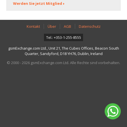
Werden Sie jetzt Mitglied
Kontakt
Über
AGB
Datenschutz
Tel.: +353-1-255-8555
gsmExchange.com Ltd., Unit 21, The Cubes Offices, Beacon South
Quarter, Sandyford, D18 YH76, Dublin, Ireland
© 2000 - 2026 gsmExchange.com Ltd. Alle Rechte sind vorbehalten.