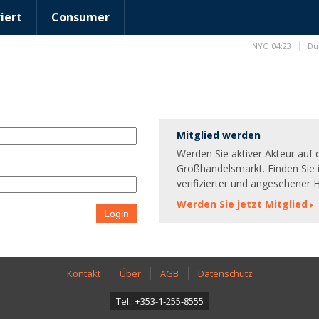
iert
Consumer
NYC
04:23
Du
Mitglied werden
Werden Sie aktiver Akteur auf
Großhandelsmarkt. Finden Sie 
verifizierter und angesehener H
Werden Sie jetzt Mitglied
Login
Kontakt
Über
AGB
Datenschutz
Tel.: +353-1-255-8555