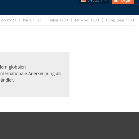
Deutsch
Login
blin
09:23
Paris
10:23
Dubai
12:23
Moscow
12:23
Hong Kong
16:23
 dem globalen
internationale Anerkennung als
ändler.