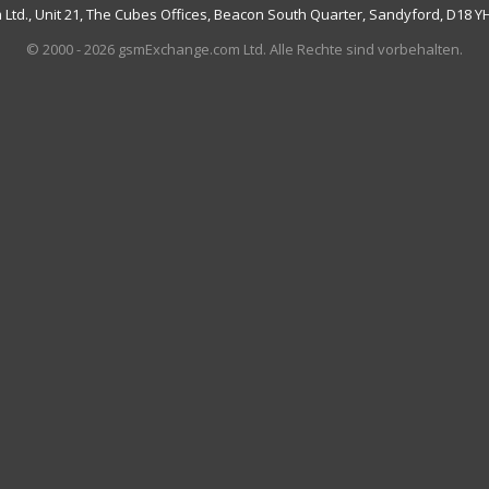
td., Unit 21, The Cubes Offices, Beacon South Quarter, Sandyford, D18 YH7
© 2000 - 2026 gsmExchange.com Ltd. Alle Rechte sind vorbehalten.